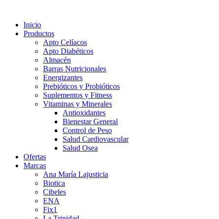
Inicio
Productos
Apto Celíacos
Apto Diabéticos
Almacén
Barras Nutricionales
Energizantes
Prebióticos y Probióticos
Suplementos y Fitness
Vitaminas y Minerales
Antioxidantes
Bienestar General
Control de Peso
Salud Cardiovascular
Salud Osea
Ofertas
Marcas
Ana María Lajusticia
Biotica
Cibeles
ENA
Fix1
La Trinidad