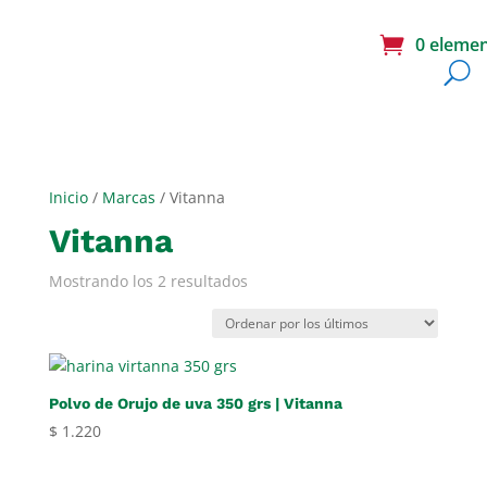
0 eleme
Inicio
/
Marcas
/ Vitanna
Vitanna
Ordenado
Mostrando los 2 resultados
por
los
últimos
Polvo de Orujo de uva 350 grs | Vitanna
$
1.220