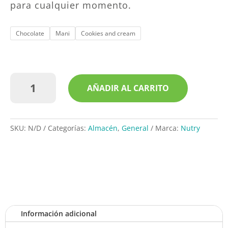
para cualquier momento.
Chocolate
Mani
Cookies and cream
Barra
AÑADIR AL CARRITO
de
proteina
|
Nutry
SKU:
N/D
Categorías:
Almacén
,
General
Marca:
Nutry
cantidad
Información adicional