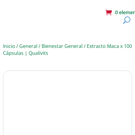
0 eleme
Inicio
/
General
/
Bienestar General
/ Extracto Maca x 100
Cápsulas | Qualivits