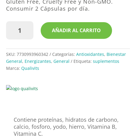
Gluten Free, Cruelty Free y Non-GMO.
Consumir 2 Cápsulas por día.
Extracto
AÑADIR AL CARRITO
Maca
x
100
Cápsulas
SKU:
7730993960342
Categorías:
Antioxidantes
,
Bienestar
|
General
,
Energizantes
,
General
Etiqueta:
suplementos
Qualivits
Marca:
Qualivits
cantidad
Contiene proteínas, hidratos de carbono,
calcio, fosforo, yodo, hierro, Vitamina B,
Vitamina C.