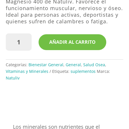
Magnesio 400 de Natuliv. Favorece el
funcionamiento muscular, nervioso y óseo.
Ideal para personas activas, deportistas y
quienes sufren de calambres o fatiga.
Magnesio
AÑADIR AL CARRITO
400
-
30
Caps
Categorías:
Bienestar General
,
General
,
Salud Osea
,
|
Vitaminas y Minerales
Etiqueta:
suplementos
Marca:
Natuliv
Natuliv
cantidad
Los minerales son nutrientes que el